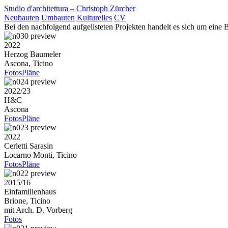
Studio d'architettura – Christoph Zürcher
Neubauten
Umbauten
Kulturelles
CV
Bei den nachfolgend aufgelisteten Projekten
handelt es sich um eine 
2022
Herzog Baumeler
Ascona, Ticino
Fotos
Pläne
2022/23
H&C
Ascona
Fotos
Pläne
2022
Cerletti Sarasin
Locarno Monti, Ticino
Fotos
Pläne
2015/16
Einfamilienhaus
Brione, Ticino
mit Arch. D. Vorberg
Fotos